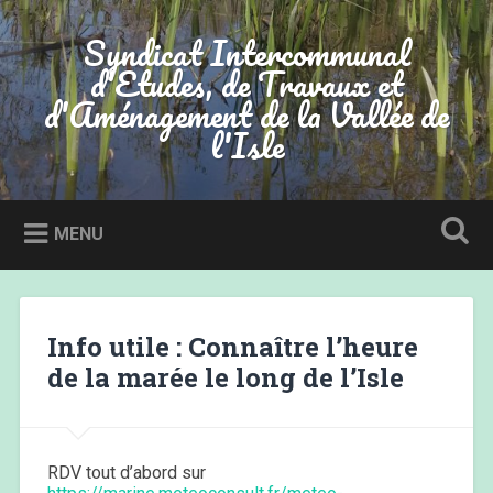
Accéder
au
Syndicat Intercommunal
Recherche
contenu
d'Etudes, de Travaux et
principal
d'Aménagement de la Vallée de
l'Isle
MENU
Info utile : Connaître l’heure
de la marée le long de l’Isle
RDV tout d’abord sur