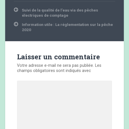
Navigation
Suivi de la qualité de l’eau via des pêches
de
électriques de comptage
l’article
Information utile : La réglementation sur la pêche
2020
Laisser un commentaire
Votre adresse e-mail ne sera pas publiée.
Les
champs obligatoires sont indiqués avec