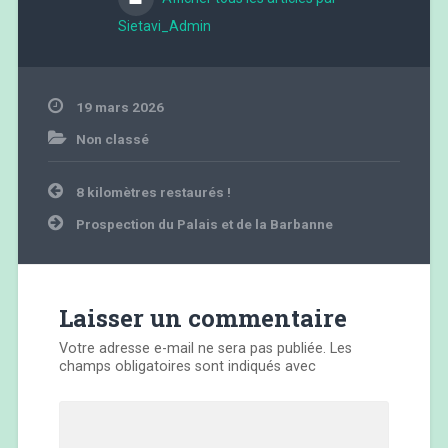
Sietavi_Admin
19 mars 2026
Non classé
Navigation
8 kilomètres restaurés !
de
l’article
Prospection du Palais et de la Barbanne
Laisser un commentaire
Votre adresse e-mail ne sera pas publiée.
Les
champs obligatoires sont indiqués avec