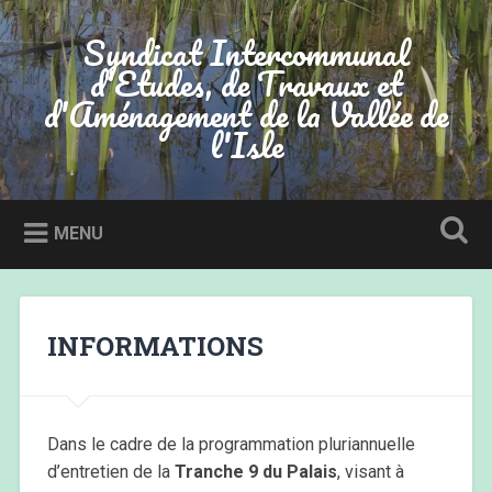
Accéder
au
Syndicat Intercommunal
Recherche
contenu
d'Etudes, de Travaux et
principal
d'Aménagement de la Vallée de
l'Isle
MENU
INFORMATIONS
Dans le cadre de la programmation pluriannuelle
d’entretien de la
Tranche 9 du Palais
, visant à