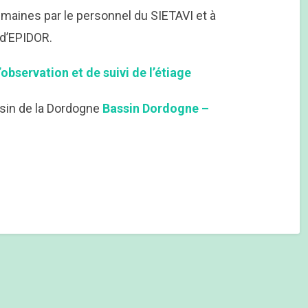
emaines par le personnel du SIETAVI et à
 d’EPIDOR.
’observation et de suivi de l’étiage
ssin de la Dordogne
Bassin Dordogne –