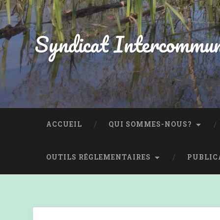
Accéder
au
contenu
Syndicat Intercommun
principal
Recherche
ACCUEIL
QUI SOMMES-NOUS?
OUTILS RÉGLEMENTAIRES
PUBLIC