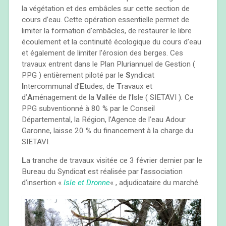
la végétation et des embâcles sur cette section de
cours d’eau. Cette opération essentielle permet de
limiter la formation d’embâcles, de restaurer le libre
écoulement et la continuité écologique du cours d’eau
et également de limiter l’érosion des berges. Ces
travaux entrent dans le Plan Pluriannuel de Gestion (
PPG ) entièrement piloté par le
S
yndicat
I
ntercommunal d’
E
tudes, de
T
ravaux et
d’
A
ménagement de la
V
allée de l’
I
sle ( SIETAVI ). Ce
PPG subventionné à 80 % par le Conseil
Départemental, la Région, l’Agence de l’eau Adour
Garonne, laisse 20 % du financement à la charge du
SIETAVI.
L
a tranche de travaux visitée ce 3 février dernier par le
Bureau du Syndicat est réalisée par l’association
d’insertion «
Isle et Dronne
« , adjudicataire du marché.